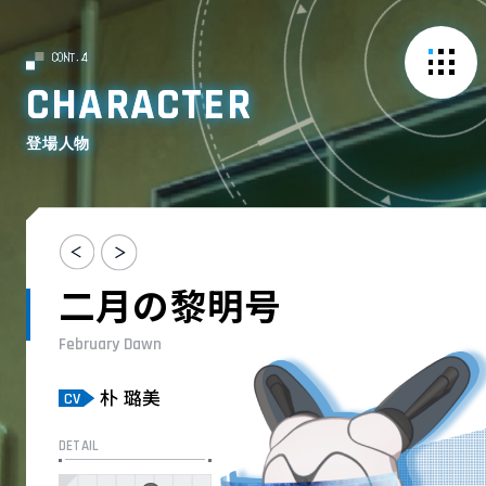
CONT.4
CHARACTER
登場人物
二月の黎明号
February Dawn
朴 璐美
CV
DETAIL